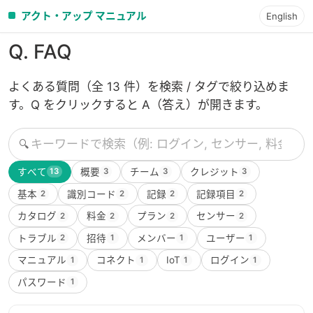
アクト・アップ マニュアル
English
Q. FAQ
よくある質問（全 13 件）を検索 / タグで絞り込めま
す。Q をクリックすると A（答え）が開きます。
🔍
すべて
概要
チーム
クレジット
13
3
3
3
基本
識別コード
記録
記録項目
2
2
2
2
カタログ
料金
プラン
センサー
2
2
2
2
トラブル
招待
メンバー
ユーザー
2
1
1
1
マニュアル
コネクト
IoT
ログイン
1
1
1
1
パスワード
1