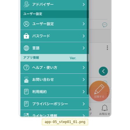
app-05_step01_01.png