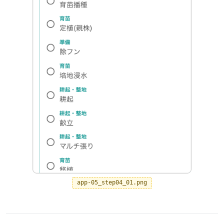
app-05_step04_01.png