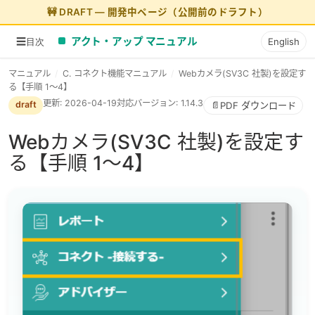
アクト・アップ マニュアル
☰
English
目次
マニュアル
/
C. コネクト機能マニュアル
/
Webカメラ(SV3C 社製)を設定す
る【手順 1〜4】
更新: 2026-04-19
対応バージョン: 1.14.3
draft
📄
PDF ダウンロード
Webカメラ(SV3C 社製)を設定す
る【手順 1〜4】