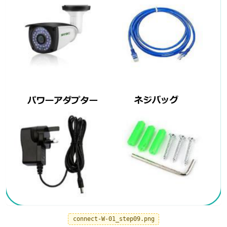
connect-W-01_step09.png